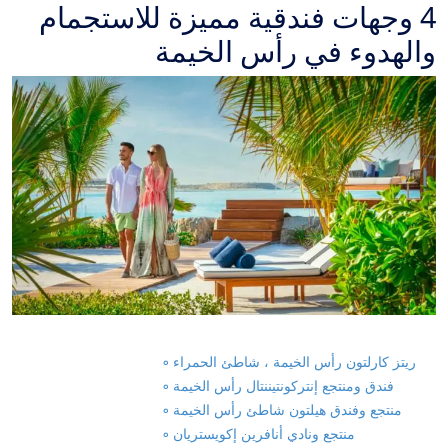
4 وجهات فندقية مميزة للاستجمام
والهدوء في رأس الخيمة
ريتز كارلتون رأس الخيمة ، شاطئ الحمراء
فندق ومنتجع إنتركونتيننتال رأس الخيمة
منتجع وفندق هيلتون شاطئ رأس الخيمة
منتجع ونادي أنافرين إكويستريان