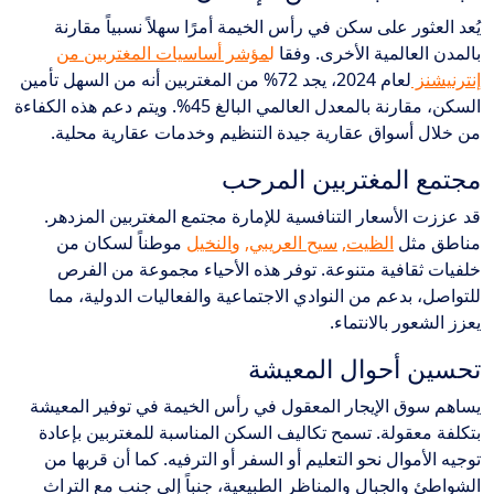
يُعد العثور على سكن في رأس الخيمة أمرًا سهلاً نسبياً مقارنة
بالمدن العالمية الأخرى. وفقا
ل
مؤشر أساسيات المغتربين من
إنترنيشنز
لعام 2024، يجد 72% من المغتربين أنه من السهل تأمين
السكن، مقارنة بالمعدل العالمي البالغ 45%. ويتم دعم هذه الكفاءة
من خلال أسواق عقارية جيدة التنظيم وخدمات عقارية محلية.
مجتمع المغتربين المرحب
قد عززت الأسعار التنافسية للإمارة مجتمع المغتربين المزدهر.
مناطق مثل
الظيت
,
سيح العريبي,
و
النخيل
موطناً لسكان من
خلفيات ثقافية متنوعة. توفر هذه الأحياء مجموعة من الفرص
للتواصل، بدعم من النوادي الاجتماعية والفعاليات الدولية، مما
يعزز الشعور بالانتماء.
تحسين أحوال المعيشة
يساهم سوق الإيجار المعقول في رأس الخيمة في توفير المعيشة
بتكلفة معقولة. تسمح تكاليف السكن المناسبة للمغتربين بإعادة
توجيه الأموال نحو التعليم أو السفر أو الترفيه. كما أن قربها من
الشواطئ والجبال والمناظر الطبيعية، جنباً إلى جنب مع التراث