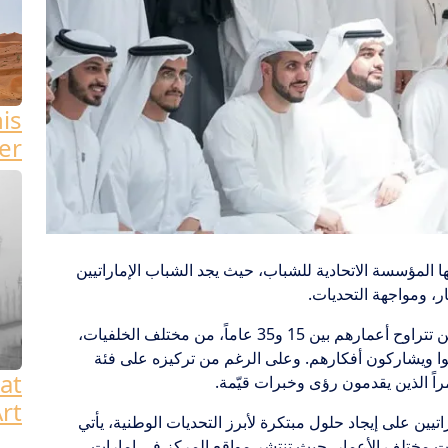
his
er
ا المؤسسة الاتحادية للشباب، حيث يجد الشباب الإماراتيين
ار، ومواجهة التحديات.
توفر مراكز الشباب بيئة تجمع الشباب الإماراتيين الذين تتراوح أعمارهم بين 15 و35 عاماً، من مختلف الخلفيات،
اصلوا ويشاركون أفكارهم. وعلى الرغم من تركيزه على فئة
at
راً الذين يقدمون رؤى وخبرات قيّمة.
rt
اتيين على إيجاد حلول مبتكرة لأبرز التحديات الوطنية، يأتي
ات مختلف الأعمار. حيث تنتشر مواقع المركز في إمارات