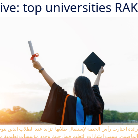
ive: top universities RAK
رائدة اختارت رأس الخيمة لإستقبال طلابها
تزايد عدد الطلاب الذين يتو
الماضيين، بسبب إمتيازات التعليم فيها. حيث وجود مؤسسات تعليمية من