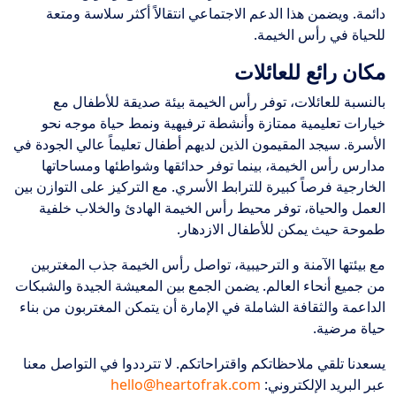
دائمة. ويضمن هذا الدعم الاجتماعي انتقالاً أكثر سلاسة ومتعة
للحياة في رأس الخيمة.
مكان رائع للعائلات
بالنسبة للعائلات، توفر رأس الخيمة بيئة صديقة للأطفال مع
خيارات تعليمية ممتازة وأنشطة ترفيهية ونمط حياة موجه نحو
الأسرة. سيجد المقيمون الذين لديهم أطفال تعليماً عالي الجودة في
مدارس رأس الخيمة، بينما توفر حدائقها وشواطئها ومساحاتها
الخارجية فرصاً كبيرة للترابط الأسري. مع التركيز على التوازن بين
العمل والحياة، توفر محيط رأس الخيمة الهادئ والخلاب خلفية
طموحة حيث يمكن للأطفال الازدهار.
مع بيئتها الآمنة و الترحيبية، تواصل رأس الخيمة جذب المغتربين
من جميع أنحاء العالم. يضمن الجمع بين المعيشة الجيدة والشبكات
الداعمة والثقافة الشاملة في الإمارة أن يتمكن المغتربون من بناء
حياة مرضية.
يسعدنا تلقي ملاحظاتكم واقتراحاتكم. لا تترددوا في التواصل معنا
عبر البريد الإلكتروني:
hello@heartofrak.com