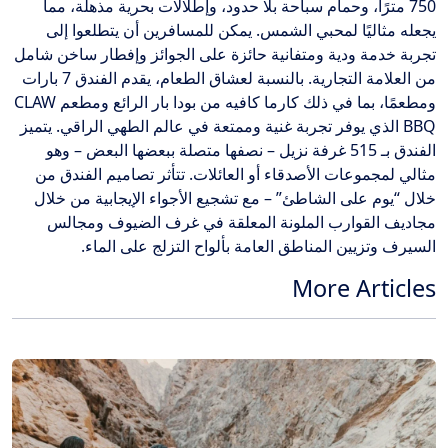
750 مترًا، وحمام سباحة بلا حدود، وإطلالات بحرية مذهلة، مما
يجعله مثاليًا لمحبي الشمس. يمكن للمسافرين أن يتطلعوا إلى
تجربة خدمة ودية ومتفانية حائزة على الجوائز وإفطار ساخن شامل
من العلامة التجارية. بالنسبة لعشاق الطعام، يقدم الفندق 7 بارات
ومطعمًا، بما في ذلك كارما كافيه من بودا بار الرائع ومطعم CLAW
BBQ الذي يوفر تجربة غنية وممتعة في عالم الطهي الراقي. يتميز
الفندق بـ 515 غرفة نزيل – نصفها متصلة ببعضها البعض – وهو
مثالي لمجموعات الأصدقاء أو العائلات. تتأثر تصاميم الفندق من
خلال “يوم على الشاطئ” – مع تشجيع الأجواء الإيجابية من خلال
مجاديف القوارب الملونة المعلقة في غرف الضيوف ومجالس
السيرف وتزيين المناطق العامة بألواح التزلج على الماء.
More Articles