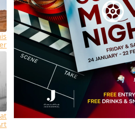
his
er
at
rt