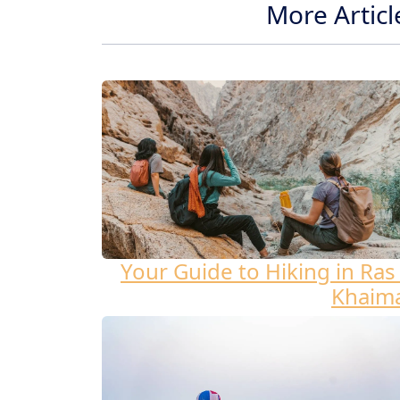
More Articl
Your Guide to Hiking in Ras 
Khaim