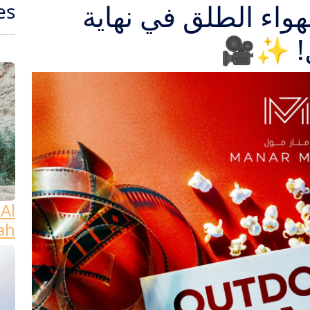
هواء الطلق في نهاية
es
ل! ✨🎥
Al
ah