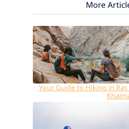
More Articl
Your Guide to Hiking in Ras 
Khaim