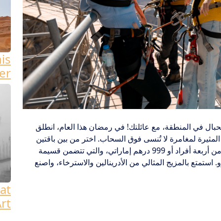
his
er
بال في المنطقة، مع عائلتك! في رمضان هذا العام، انطلق
 المثيرة لمغامرة لا تُنسى فوق السحاب. اختر من بين باقتين
عائليتين حصريتين – 800 درهم إماراتي لعائلة مكونة من أربعة أفراد أو 999 درهم إماراتي، والتي تتضمن قسيمة
20 درهم إماراتي لمطعم 1484 من بورو. استمتع بالمزيج المثالي من الأدرينالين والاسترخاء، واصنع
at
rt