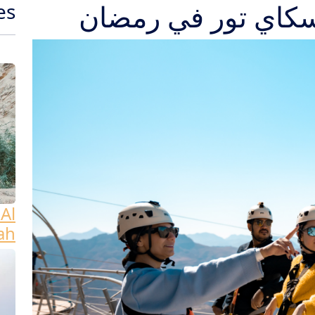
سكاي تور في رمضان
es
Al
ah