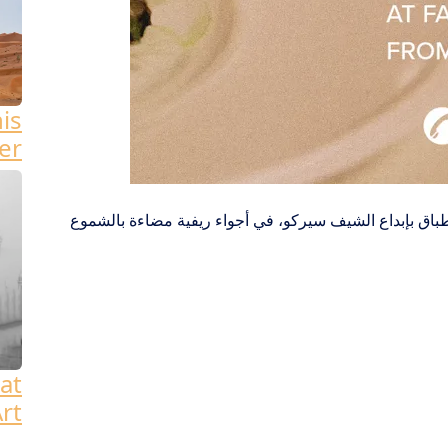
his
er
باق بإبداع الشيف سيركو، في أجواء ريفية مضاءة بالشموع
at
rt