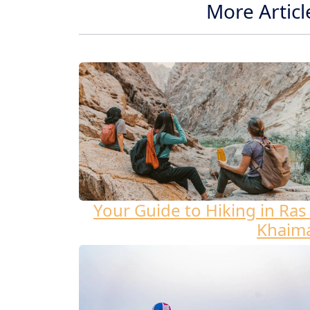
More Articl
Your Guide to Hiking in Ras 
Khaim