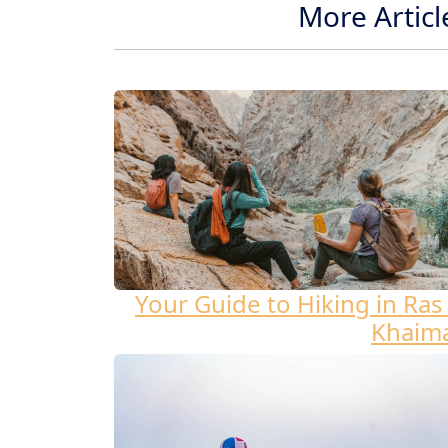
More Articl
Your Guide to Hiking in Ras 
Khaim